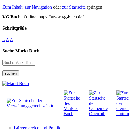
Zum Inhalt
,
zur Navigation
oder
zur Startseite
springen.
VG Buch
| Online: https://www.vg-buch.de/
Schriftgröße
A
A
A
Suche Markt Buch
suchen
Bürgerservice und Politik