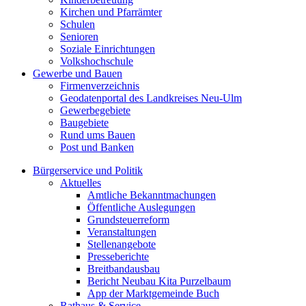
Kirchen und Pfarrämter
Schulen
Senioren
Soziale Einrichtungen
Volkshochschule
Gewerbe und Bauen
Firmenverzeichnis
Geodatenportal des Landkreises Neu-Ulm
Gewerbegebiete
Baugebiete
Rund ums Bauen
Post und Banken
Bürgerservice und Politik
Aktuelles
Amtliche Bekanntmachungen
Öffentliche Auslegungen
Grundsteuerreform
Veranstaltungen
Stellenangebote
Presseberichte
Breitbandausbau
Bericht Neubau Kita Purzelbaum
App der Marktgemeinde Buch
Rathaus & Service