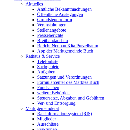
Aktuelles
Amtliche Bekanntmachungen
Öffentliche Auslegungen
Grundsteuerreform
Veranstaltungen
Stellenangebote
Presseberichte
Breitbandausbau
Bericht Neubau Kita Purzelbaum
App der Marktgemeinde Buch
Rathaus & Service
Telefonliste
Sachgebiete
Aufgaben
Satzungen und Verordnungen
Formularcenter des Marktes Buch
Fundsachen
weitere Behörden
Steuersätze, Abgaben und Gebühren
Ver- und Entsorgung
Marktgemeinderat
Ratsinformationssystem (RIS)
Mitglieder
Ausschüsse
Fraktionen