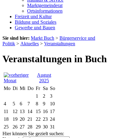
Marktgemeinderat
Ortsinformationen
Freizeit und Kultur
Bildung und Soziales
Gewerbe und Bauen
Sie sind hier:
Markt Buch
>
Bürgerservice und
Politik
>
Aktuelles
>
Veranstaltungen
Veranstaltungen in Buch
August
2025
Mo
Di
Mi
Do
Fr
Sa
So
1
2
3
4
5
6
7
8
9
10
11
12
13
14
15
16
17
18
19
20
21
22
23
24
25
26
27
28
29
30
31
Hier können Sie gezielt suchen: