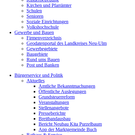
Kirchen und Pfarrämter
Schulen
Senioren
Soziale Einrichtungen
Volkshochschule
Gewerbe und Bauen
Firmenverzeichnis
Geodatenportal des Landkreises Neu-Ulm
Gewerbegebiete
Baugebiete
Rund ums Bauen
Post und Banken
Bürgerservice und Politik
Aktuelles
Amtliche Bekanntmachungen
Öffentliche Auslegungen
Grundsteuerreform
Veranstaltungen
Stellenangebote
Presseberichte
Breitbandausbau
Bericht Neubau Kita Purzelbaum
App der Marktgemeinde Buch
Rathaus & Service