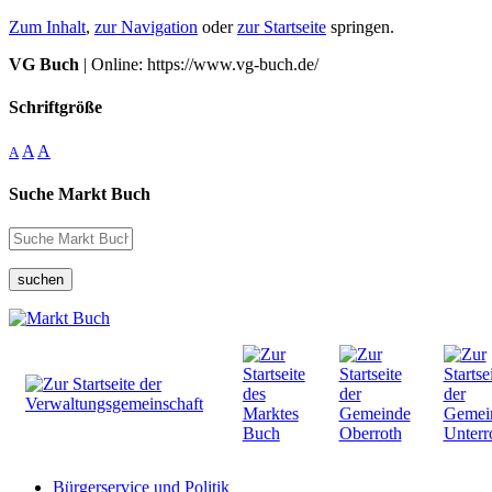
Zum Inhalt
,
zur Navigation
oder
zur Startseite
springen.
VG Buch
| Online: https://www.vg-buch.de/
Schriftgröße
A
A
A
Suche Markt Buch
suchen
Bürgerservice und Politik