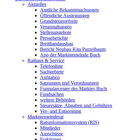
Aktuelles
Amtliche Bekanntmachungen
Öffentliche Auslegungen
Grundsteuerreform
Veranstaltungen
Stellenangebote
Presseberichte
Breitbandausbau
Bericht Neubau Kita Purzelbaum
App der Marktgemeinde Buch
Rathaus & Service
Telefonliste
Sachgebiete
Aufgaben
Satzungen und Verordnungen
Formularcenter des Marktes Buch
Fundsachen
weitere Behörden
Steuersätze, Abgaben und Gebühren
Ver- und Entsorgung
Marktgemeinderat
Ratsinformationssystem (RIS)
Mitglieder
Ausschüsse
Fraktionen