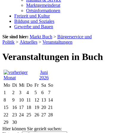
Marktgemeinderat
Ortsinformationen
Freizeit und Kultur
Bildung und Soziales
Gewerbe und Bauen
Sie sind hier:
Markt Buch
>
Bürgerservice und
Politik
>
Aktuelles
>
Veranstaltungen
Veranstaltungen in Buch
Juni
2026
Mo
Di
Mi
Do
Fr
Sa
So
1
2
3
4
5
6
7
8
9
10
11
12
13
14
15
16
17
18
19
20
21
22
23
24
25
26
27
28
29
30
Hier können Sie gezielt suchen: