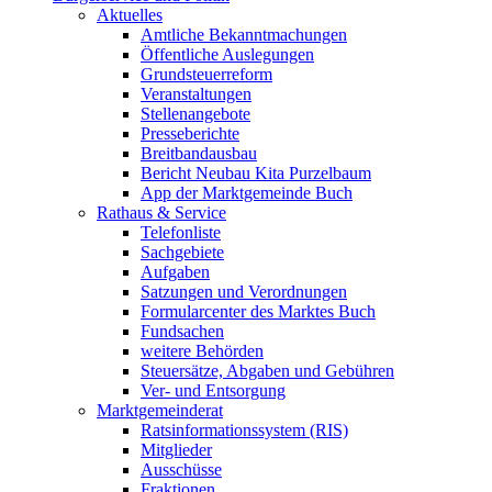
Aktuelles
Amtliche Bekanntmachungen
Öffentliche Auslegungen
Grundsteuerreform
Veranstaltungen
Stellenangebote
Presseberichte
Breitbandausbau
Bericht Neubau Kita Purzelbaum
App der Marktgemeinde Buch
Rathaus & Service
Telefonliste
Sachgebiete
Aufgaben
Satzungen und Verordnungen
Formularcenter des Marktes Buch
Fundsachen
weitere Behörden
Steuersätze, Abgaben und Gebühren
Ver- und Entsorgung
Marktgemeinderat
Ratsinformationssystem (RIS)
Mitglieder
Ausschüsse
Fraktionen