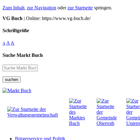
Zum Inhalt
,
zur Navigation
oder
zur Startseite
springen.
VG Buch
| Online: https://www.vg-buch.de/
Schriftgröße
A
A
A
Suche Markt Buch
suchen
Bürgerservice und Politik