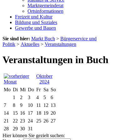
Marktgemeinderat
Ortsinformationen
Freizeit und Kultur
Bildung und Soziales
Gewerbe und Bauen
Sie sind hier:
Markt Buch
>
Bürgerservice und
Politik
>
Aktuelles
>
Veranstaltungen
Veranstaltungen in Buch
Oktober
2024
Mo
Di
Mi
Do
Fr
Sa
So
1
2
3
4
5
6
7
8
9
10
11
12
13
14
15
16
17
18
19
20
21
22
23
24
25
26
27
28
29
30
31
Hier können Sie gezielt suchen: