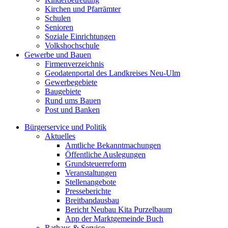
Kirchen und Pfarrämter
Schulen
Senioren
Soziale Einrichtungen
Volkshochschule
Gewerbe und Bauen
Firmenverzeichnis
Geodatenportal des Landkreises Neu-Ulm
Gewerbegebiete
Baugebiete
Rund ums Bauen
Post und Banken
Bürgerservice und Politik
Aktuelles
Amtliche Bekanntmachungen
Öffentliche Auslegungen
Grundsteuerreform
Veranstaltungen
Stellenangebote
Presseberichte
Breitbandausbau
Bericht Neubau Kita Purzelbaum
App der Marktgemeinde Buch
Rathaus & Service