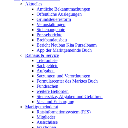
Aktuelles
Amtliche Bekanntmachungen
Öffentliche Auslegungen
Grundsteuerreform
Veranstaltungen
Stellenangebote
Presseberichte
Breitbandausbau
Bericht Neubau Kita Purzelbaum
App der Marktgemeinde Buch
Rathaus & Service
Telefonliste
Sachgebiete
Aufgaben
Satzungen und Verordnungen
Formularcenter des Marktes Buch
Fundsachen
weitere Behörden
Steuersätze, Abgaben und Gebühren
Ver- und Entsorgung
Marktgemeinderat
Ratsinformationssystem (RIS)
Mitglieder
Ausschüsse
Fraktionen