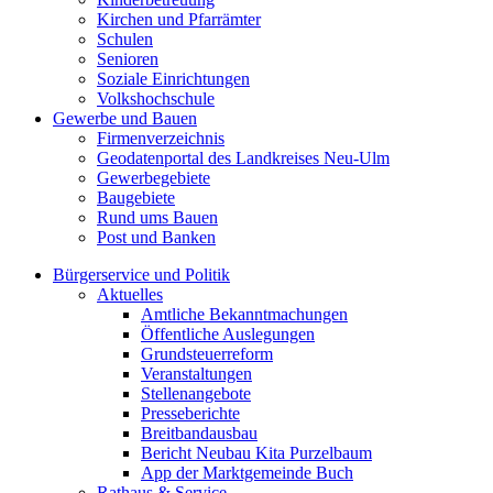
Kirchen und Pfarrämter
Schulen
Senioren
Soziale Einrichtungen
Volkshochschule
Gewerbe und Bauen
Firmenverzeichnis
Geodatenportal des Landkreises Neu-Ulm
Gewerbegebiete
Baugebiete
Rund ums Bauen
Post und Banken
Bürgerservice und Politik
Aktuelles
Amtliche Bekanntmachungen
Öffentliche Auslegungen
Grundsteuerreform
Veranstaltungen
Stellenangebote
Presseberichte
Breitbandausbau
Bericht Neubau Kita Purzelbaum
App der Marktgemeinde Buch
Rathaus & Service