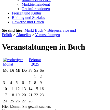
Marktgemeinderat
Ortsinformationen
Freizeit und Kultur
Bildung und Soziales
Gewerbe und Bauen
Sie sind hier:
Markt Buch
>
Bürgerservice und
Politik
>
Aktuelles
>
Veranstaltungen
Veranstaltungen in Buch
Februar
2025
Mo
Di
Mi
Do
Fr
Sa
So
1
2
3
4
5
6
7
8
9
10
11
12
13
14
15
16
17
18
19
20
21
22
23
24
25
26
27
28
Hier können Sie gezielt suchen: