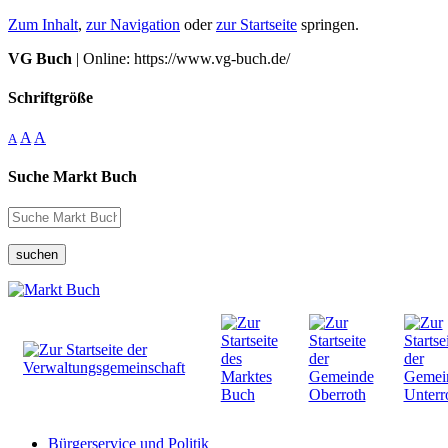
Zum Inhalt
,
zur Navigation
oder
zur Startseite
springen.
VG Buch
| Online: https://www.vg-buch.de/
Schriftgröße
A
A
A
Suche Markt Buch
suchen
Bürgerservice und Politik