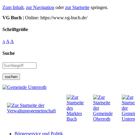
Zum Inhalt
,
zur Navigation
oder
zur Startseite
springen.
VG Buch
| Online: https://www.vg-buch.de/
Schriftgröße
A
A
A
Suche
suchen
Bürgerservice und Politik