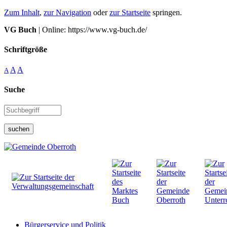
Zum Inhalt
,
zur Navigation
oder
zur Startseite
springen.
VG Buch
| Online: https://www.vg-buch.de/
Schriftgröße
A
A
A
Suche
suchen
Bürgerservice und Politik