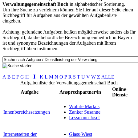
Verwaltungsgemeinschaft Buch
in alphabetischer Sortierung.
Um Ihre Suche zu verfeinern können Sie hier auf dieser Seite einen
Suchbegriff für Aufgaben aus der gewählten Aufgabenliste
eingeben.
Achtung: gefundene Aufgaben heißen möglicherweise anders als Ihr
Suchbegriff, da die behördliche Bezeichnung einheitlich in Bayern
ist und synonyme Bezeichnungen der Aufgaben mit Ihrem
Suchbegriff übereinstimmen.
I
A
B
E
F
G
H
K
L
M
N
O
P
R
S
T
U
V
W
Z
ALLE
Aufgabenliste der Verwaltungsgemeinschaft Buch
Online-
Aufgabe
Ansprechpartner/in
Dienste
Wöhrle Markus
Innenbereichssatzungen
Zanker Susanne
Lessmann Josef
Internetseiten der
Glass-Wiest