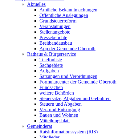
Aktuelles
Amtliche Bekanntmachungen
Öffentliche Auslegungen
Grundsteuerreform
Veranstaltungen
Stellenangebote
Presseberichte
Breitbandausbau
App der Gemeinde Oberroth
Rathaus & Bürgerservice
Telefonliste
Sachgebiete
Aufgaben
Satzungen und Verordnungen
Formularcenter der Gemeinde Oberroth
Fundsachen
weitere Behörden
Steuersätze, Abgaben und Gebühren
Steuern und Abgaben
Ver- und Entsorgung
Bauen und Wohnen
Mitteilungsblatt
Gemeinderat
Ratsinformationssystem (RIS)
Mitglieder