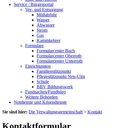
Service / Bürgerportal
Ver- und Entsorgung
Müllabfuhr
Wasser
Abwasser
Strom
Gas
Kaminkehrer
Formulare
Formularcenter Buch
Formularcenter Oberroth
Formularcenter Unterroth
Einrichtungen
Familienstützpunkt
Pflegestützpunkt Neu-Ulm
Schule
BBV Bildungswerk
Fundsachen/Fundbüro
Weitere Behörden
Notdienste und Krisendienste
Sie sind hier:
Die Verwaltungsgemeinschaft
>
Kontakt
Kontaktformular