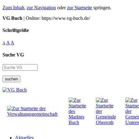
Zum Inhalt
,
zur Navigation
oder
zur Startseite
springen.
VG Buch
| Online: https://www.vg-buch.de/
Schriftgröße
A
A
A
Suche VG
suchen
Aktuelles