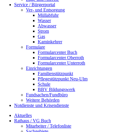
Service / Bürgerportal
Ver- und Entsorgung
Müllabfuhr
Wasser
Abwasser
Strom
Gas
Kaminkehrer
Formulare
Formularcenter Buch
Formularcenter Oberroth
Formularcenter Unterroth
Einrichtungen
Familienstützpunkt
Pflegestützpunkt Neu-Ulm
Schule
BBV Bildungswerk
Fundsachen/Fundbüro
Weitere Behörden
Notdienste und Krisendienste
Aktuelles
Rathaus / VG Buch
Mitarbeiter / Telefonliste
Sachgebiete