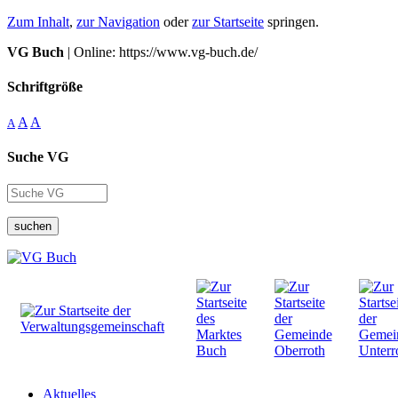
Zum Inhalt
,
zur Navigation
oder
zur Startseite
springen.
VG Buch
| Online: https://www.vg-buch.de/
Schriftgröße
A
A
A
Suche VG
suchen
Aktuelles