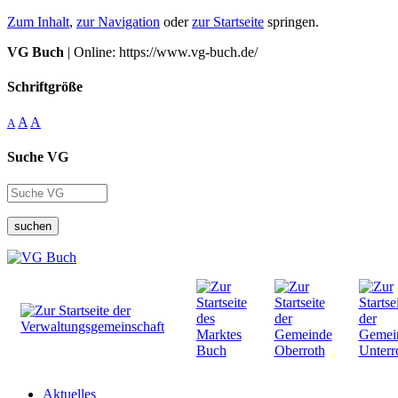
Zum Inhalt
,
zur Navigation
oder
zur Startseite
springen.
VG Buch
| Online: https://www.vg-buch.de/
Schriftgröße
A
A
A
Suche VG
suchen
Aktuelles