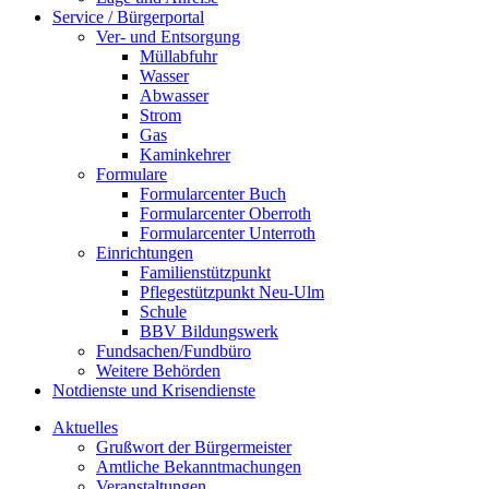
Service / Bürgerportal
Ver- und Entsorgung
Müllabfuhr
Wasser
Abwasser
Strom
Gas
Kaminkehrer
Formulare
Formularcenter Buch
Formularcenter Oberroth
Formularcenter Unterroth
Einrichtungen
Familienstützpunkt
Pflegestützpunkt Neu-Ulm
Schule
BBV Bildungswerk
Fundsachen/Fundbüro
Weitere Behörden
Notdienste und Krisendienste
Aktuelles
Grußwort der Bürgermeister
Amtliche Bekanntmachungen
Veranstaltungen