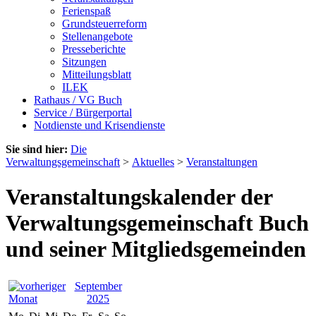
Ferienspaß
Grundsteuerreform
Stellenangebote
Presseberichte
Sitzungen
Mitteilungsblatt
ILEK
Rathaus / VG Buch
Service / Bürgerportal
Notdienste und Krisendienste
Sie sind hier:
Die
Verwaltungsgemeinschaft
>
Aktuelles
>
Veranstaltungen
Veranstaltungskalender der
Verwaltungsgemeinschaft Buch
und seiner Mitgliedsgemeinden
September
2025