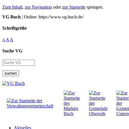
Zum Inhalt
,
zur Navigation
oder
zur Startseite
springen.
VG Buch
| Online: https://www.vg-buch.de/
Schriftgröße
A
A
A
Suche VG
suchen
Aktuelles