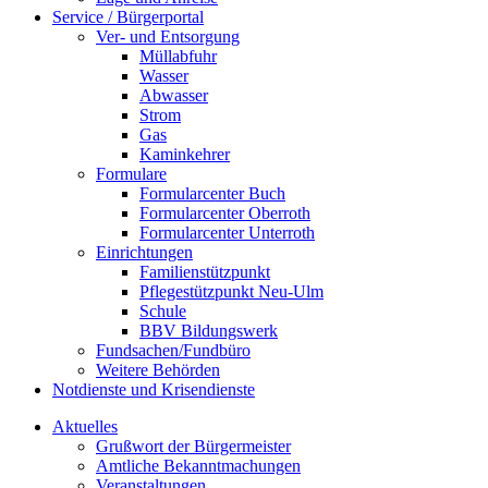
Service / Bürgerportal
Ver- und Entsorgung
Müllabfuhr
Wasser
Abwasser
Strom
Gas
Kaminkehrer
Formulare
Formularcenter Buch
Formularcenter Oberroth
Formularcenter Unterroth
Einrichtungen
Familienstützpunkt
Pflegestützpunkt Neu-Ulm
Schule
BBV Bildungswerk
Fundsachen/Fundbüro
Weitere Behörden
Notdienste und Krisendienste
Aktuelles
Grußwort der Bürgermeister
Amtliche Bekanntmachungen
Veranstaltungen