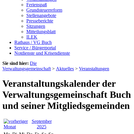
Ferienspaß
Grundsteuerreform
Stellenangebote
Presseberichte
Sitzungen
Mitteilungsblatt
ILEK
Rathaus / VG Buch
Service / Bürgerportal
Notdienste und Krisendienste
Sie sind hier:
Die
Verwaltungsgemeinschaft
>
Aktuelles
>
Veranstaltungen
Veranstaltungskalender der
Verwaltungsgemeinschaft Buch
und seiner Mitgliedsgemeinden
September
2025