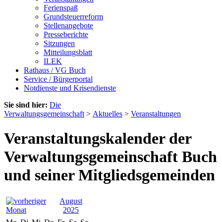
Ferienspaß
Grundsteuerreform
Stellenangebote
Presseberichte
Sitzungen
Mitteilungsblatt
ILEK
Rathaus / VG Buch
Service / Bürgerportal
Notdienste und Krisendienste
Sie sind hier:
Die
Verwaltungsgemeinschaft
>
Aktuelles
>
Veranstaltungen
Veranstaltungskalender der
Verwaltungsgemeinschaft Buch
und seiner Mitgliedsgemeinden
August
2025