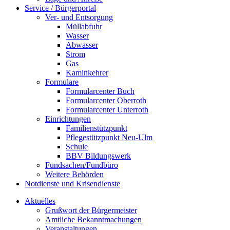
Service / Bürgerportal
Ver- und Entsorgung
Müllabfuhr
Wasser
Abwasser
Strom
Gas
Kaminkehrer
Formulare
Formularcenter Buch
Formularcenter Oberroth
Formularcenter Unterroth
Einrichtungen
Familienstützpunkt
Pflegestützpunkt Neu-Ulm
Schule
BBV Bildungswerk
Fundsachen/Fundbüro
Weitere Behörden
Notdienste und Krisendienste
Aktuelles
Grußwort der Bürgermeister
Amtliche Bekanntmachungen
Veranstaltungen