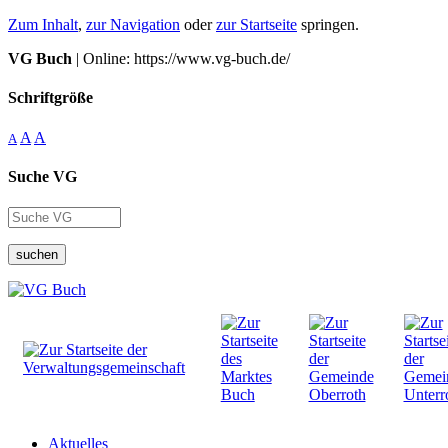
Zum Inhalt
,
zur Navigation
oder
zur Startseite
springen.
VG Buch
| Online: https://www.vg-buch.de/
Schriftgröße
A
A
A
Suche VG
suchen
Aktuelles