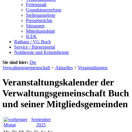
Ferienspaß
Grundsteuerreform
Stellenangebote
Presseberichte
Sitzungen
Mitteilungsblatt
ILEK
Rathaus / VG Buch
Service / Bürgerportal
Notdienste und Krisendienste
Sie sind hier:
Die
Verwaltungsgemeinschaft
>
Aktuelles
>
Veranstaltungen
Veranstaltungskalender der
Verwaltungsgemeinschaft Buch
und seiner Mitgliedsgemeinden
September
2025