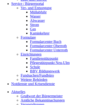
Service / Bürgerportal
Ver- und Entsorgung
Müllabfuhr
Wasser
Abwasser
Strom
Gas
Kaminkehrer
Formulare
Formularcenter Buch
Formularcenter Oberroth
Formularcenter Unterroth
Einrichtungen
Familienstützpunkt
Pflegestützpunkt Neu-Ulm
Schule
BBV Bildungswerk
Fundsachen/Fundbüro
Weitere Behörden
Notdienste und Krisendienste
Aktuelles
Grußwort der Bürgermeister
Amtliche Bekanntmachungen
Veranstaltungen