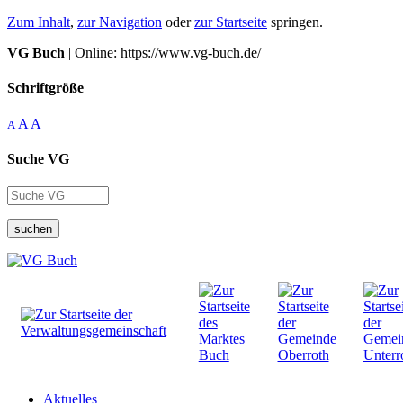
Zum Inhalt
,
zur Navigation
oder
zur Startseite
springen.
VG Buch
| Online: https://www.vg-buch.de/
Schriftgröße
A
A
A
Suche VG
suchen
Aktuelles