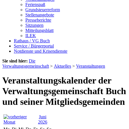
Ferienspaß
Grundsteuerreform
Stellenangebote
Presseberichte
Sitzungen
Mitteilungsblatt
ILEK
Rathaus / VG Buch
Service / Bürgerportal
Notdienste und Krisendienste
Sie sind hier:
Die
Verwaltungsgemeinschaft
>
Aktuelles
>
Veranstaltungen
Veranstaltungskalender der
Verwaltungsgemeinschaft Buch
und seiner Mitgliedsgemeinden
Juni
2026