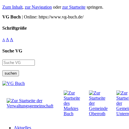
Zum Inhalt
,
zur Navigation
oder
zur Startseite
springen.
VG Buch
| Online: https://www.vg-buch.de/
Schriftgröße
A
A
A
Suche VG
suchen
Aktuelles