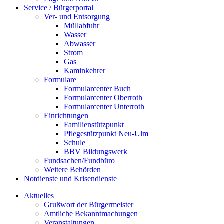
Service / Bürgerportal
Ver- und Entsorgung
Müllabfuhr
Wasser
Abwasser
Strom
Gas
Kaminkehrer
Formulare
Formularcenter Buch
Formularcenter Oberroth
Formularcenter Unterroth
Einrichtungen
Familienstützpunkt
Pflegestützpunkt Neu-Ulm
Schule
BBV Bildungswerk
Fundsachen/Fundbüro
Weitere Behörden
Notdienste und Krisendienste
Aktuelles
Grußwort der Bürgermeister
Amtliche Bekanntmachungen
Veranstaltungen