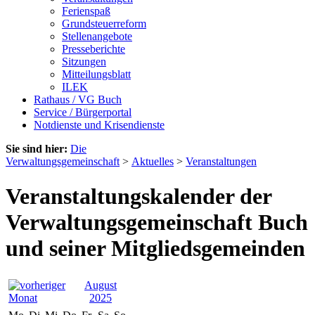
Ferienspaß
Grundsteuerreform
Stellenangebote
Presseberichte
Sitzungen
Mitteilungsblatt
ILEK
Rathaus / VG Buch
Service / Bürgerportal
Notdienste und Krisendienste
Sie sind hier:
Die
Verwaltungsgemeinschaft
>
Aktuelles
>
Veranstaltungen
Veranstaltungskalender der
Verwaltungsgemeinschaft Buch
und seiner Mitgliedsgemeinden
August
2025