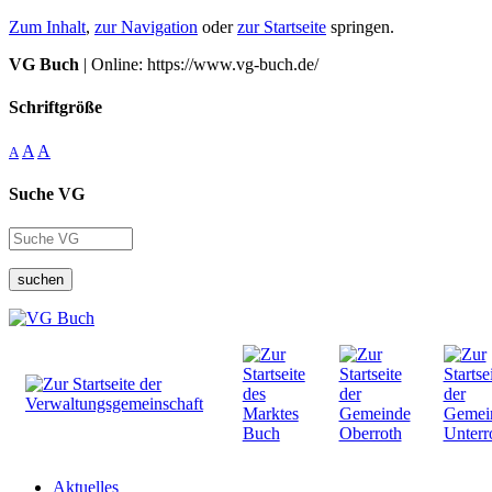
Zum Inhalt
,
zur Navigation
oder
zur Startseite
springen.
VG Buch
| Online: https://www.vg-buch.de/
Schriftgröße
A
A
A
Suche VG
suchen
Aktuelles