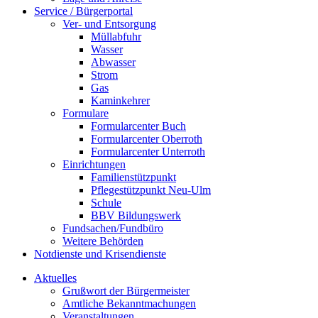
Service / Bürgerportal
Ver- und Entsorgung
Müllabfuhr
Wasser
Abwasser
Strom
Gas
Kaminkehrer
Formulare
Formularcenter Buch
Formularcenter Oberroth
Formularcenter Unterroth
Einrichtungen
Familienstützpunkt
Pflegestützpunkt Neu-Ulm
Schule
BBV Bildungswerk
Fundsachen/Fundbüro
Weitere Behörden
Notdienste und Krisendienste
Aktuelles
Grußwort der Bürgermeister
Amtliche Bekanntmachungen
Veranstaltungen