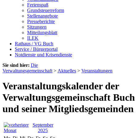
Ferienspaß
Grundsteuerreform
Stellenangebote
Presseberichte
Sitzungen
Mitteilungsblatt
ILEK
Rathaus / VG Buch
Service / Bürgerportal
Notdienste und Krisendienste
Sie sind hier:
Die
Verwaltungsgemeinschaft
>
Aktuelles
>
Veranstaltungen
Veranstaltungskalender der
Verwaltungsgemeinschaft Buch
und seiner Mitgliedsgemeinden
September
2025