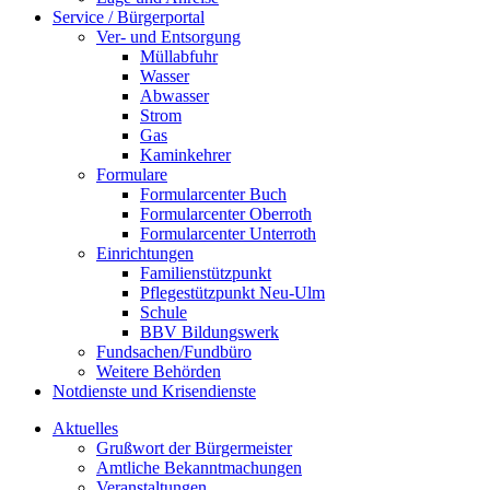
Service / Bürgerportal
Ver- und Entsorgung
Müllabfuhr
Wasser
Abwasser
Strom
Gas
Kaminkehrer
Formulare
Formularcenter Buch
Formularcenter Oberroth
Formularcenter Unterroth
Einrichtungen
Familienstützpunkt
Pflegestützpunkt Neu-Ulm
Schule
BBV Bildungswerk
Fundsachen/Fundbüro
Weitere Behörden
Notdienste und Krisendienste
Aktuelles
Grußwort der Bürgermeister
Amtliche Bekanntmachungen
Veranstaltungen