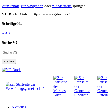
Zum Inhalt
,
zur Navigation
oder
zur Startseite
springen.
VG Buch
| Online: https://www.vg-buch.de/
Schriftgröße
A
A
A
Suche VG
suchen
Aktuelles