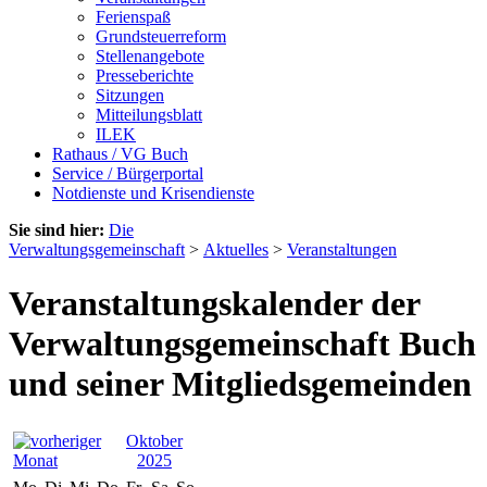
Ferienspaß
Grundsteuerreform
Stellenangebote
Presseberichte
Sitzungen
Mitteilungsblatt
ILEK
Rathaus / VG Buch
Service / Bürgerportal
Notdienste und Krisendienste
Sie sind hier:
Die
Verwaltungsgemeinschaft
>
Aktuelles
>
Veranstaltungen
Veranstaltungskalender der
Verwaltungsgemeinschaft Buch
und seiner Mitgliedsgemeinden
Oktober
2025