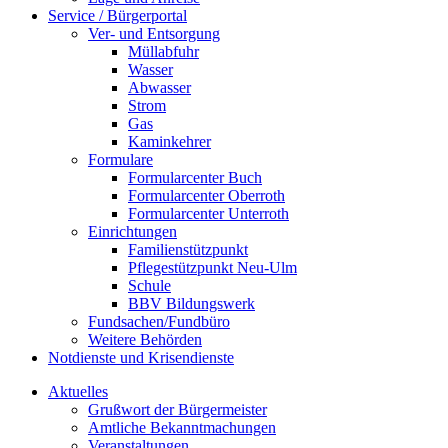
Service / Bürgerportal
Ver- und Entsorgung
Müllabfuhr
Wasser
Abwasser
Strom
Gas
Kaminkehrer
Formulare
Formularcenter Buch
Formularcenter Oberroth
Formularcenter Unterroth
Einrichtungen
Familienstützpunkt
Pflegestützpunkt Neu-Ulm
Schule
BBV Bildungswerk
Fundsachen/Fundbüro
Weitere Behörden
Notdienste und Krisendienste
Aktuelles
Grußwort der Bürgermeister
Amtliche Bekanntmachungen
Veranstaltungen