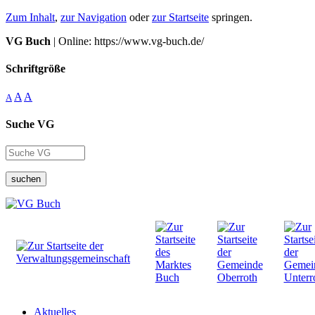
Zum Inhalt
,
zur Navigation
oder
zur Startseite
springen.
VG Buch
| Online: https://www.vg-buch.de/
Schriftgröße
A
A
A
Suche VG
suchen
Aktuelles