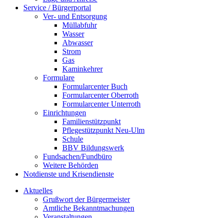
Service / Bürgerportal
Ver- und Entsorgung
Müllabfuhr
Wasser
Abwasser
Strom
Gas
Kaminkehrer
Formulare
Formularcenter Buch
Formularcenter Oberroth
Formularcenter Unterroth
Einrichtungen
Familienstützpunkt
Pflegestützpunkt Neu-Ulm
Schule
BBV Bildungswerk
Fundsachen/Fundbüro
Weitere Behörden
Notdienste und Krisendienste
Aktuelles
Grußwort der Bürgermeister
Amtliche Bekanntmachungen
Veranstaltungen