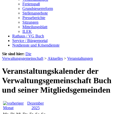
Ferienspaß
Grundsteuerreform
Stellenangebote
Presseberichte
Sitzungen
Mitteilungsblatt
ILEK
Rathaus / VG Buch
Service / Bürgerportal
Notdienste und Krisendienste
Sie sind hier:
Die
Verwaltungsgemeinschaft
>
Aktuelles
>
Veranstaltungen
Veranstaltungskalender der
Verwaltungsgemeinschaft Buch
und seiner Mitgliedsgemeinden
Dezember
2025