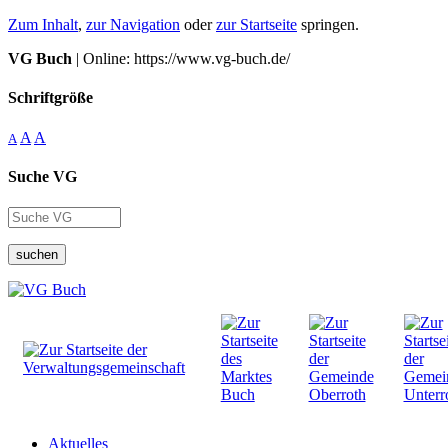
Zum Inhalt
,
zur Navigation
oder
zur Startseite
springen.
VG Buch
| Online: https://www.vg-buch.de/
Schriftgröße
A
A
A
Suche VG
suchen
Aktuelles