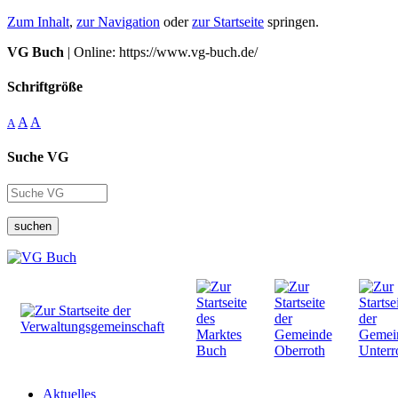
Zum Inhalt
,
zur Navigation
oder
zur Startseite
springen.
VG Buch
| Online: https://www.vg-buch.de/
Schriftgröße
A
A
A
Suche VG
suchen
Aktuelles