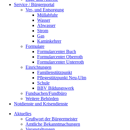
Service / Bürgerportal
Ver- und Entsorgung
Müllabfuhr
Wasser
Abwasser
Strom
Gas
Kaminkehrer
Formulare
Formularcenter Buch
Formularcenter Oberroth
Formularcenter Unterroth
Einrichtungen
Familienstützpunkt
Pflegestützpunkt Neu-Ulm
Schule
BBV Bildungswerk
Fundsachen/Fundbüro
Weitere Behörden
Notdienste und Krisendienste
Aktuelles
Grußwort der Bürgermeister
Amtliche Bekanntmachungen
Veranstaltungen