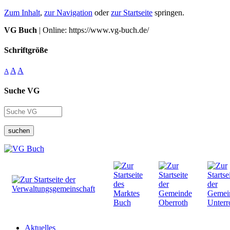
Zum Inhalt
,
zur Navigation
oder
zur Startseite
springen.
VG Buch
| Online: https://www.vg-buch.de/
Schriftgröße
A
A
A
Suche VG
suchen
Aktuelles