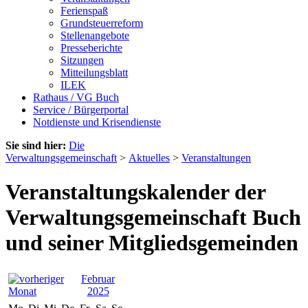
Ferienspaß
Grundsteuerreform
Stellenangebote
Presseberichte
Sitzungen
Mitteilungsblatt
ILEK
Rathaus / VG Buch
Service / Bürgerportal
Notdienste und Krisendienste
Sie sind hier:
Die
Verwaltungsgemeinschaft
>
Aktuelles
>
Veranstaltungen
Veranstaltungskalender der
Verwaltungsgemeinschaft Buch
und seiner Mitgliedsgemeinden
Februar
2025