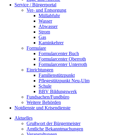
Service / Bürgerportal
Ver- und Entsorgung
Müllabfuhr
Wasser
Abwasser
Strom
Gas
Kaminkehrer
Formulare
Formularcenter Buch
Formularcenter Oberroth
Formularcenter Unterroth
Einrichtungen
Familienstützpunkt
Pflegestützpunkt Neu-Ulm
Schule
BBV Bildungswerk
Fundsachen/Fundbüro
Weitere Behörden
Notdienste und Krisendienste
Aktuelles
Grußwort der Bürgermeister
Amtliche Bekanntmachungen
Veranstaltungen