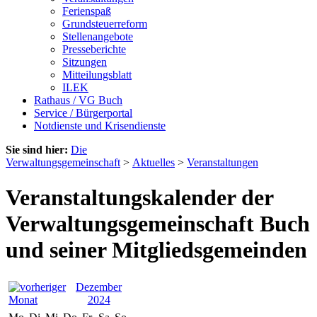
Ferienspaß
Grundsteuerreform
Stellenangebote
Presseberichte
Sitzungen
Mitteilungsblatt
ILEK
Rathaus / VG Buch
Service / Bürgerportal
Notdienste und Krisendienste
Sie sind hier:
Die
Verwaltungsgemeinschaft
>
Aktuelles
>
Veranstaltungen
Veranstaltungskalender der
Verwaltungsgemeinschaft Buch
und seiner Mitgliedsgemeinden
Dezember
2024