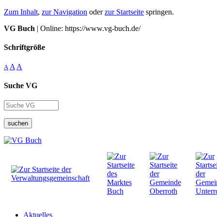
Zum Inhalt
,
zur Navigation
oder
zur Startseite
springen.
VG Buch
| Online: https://www.vg-buch.de/
Schriftgröße
A
A
A
Suche VG
suchen
Aktuelles