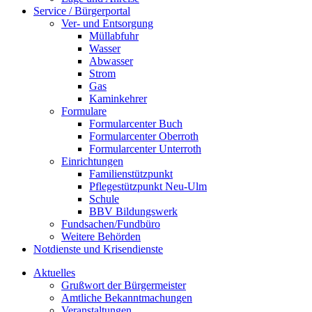
Service / Bürgerportal
Ver- und Entsorgung
Müllabfuhr
Wasser
Abwasser
Strom
Gas
Kaminkehrer
Formulare
Formularcenter Buch
Formularcenter Oberroth
Formularcenter Unterroth
Einrichtungen
Familienstützpunkt
Pflegestützpunkt Neu-Ulm
Schule
BBV Bildungswerk
Fundsachen/Fundbüro
Weitere Behörden
Notdienste und Krisendienste
Aktuelles
Grußwort der Bürgermeister
Amtliche Bekanntmachungen
Veranstaltungen