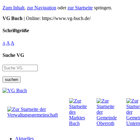
Zum Inhalt
,
zur Navigation
oder
zur Startseite
springen.
VG Buch
| Online: https://www.vg-buch.de/
Schriftgröße
A
A
A
Suche VG
suchen
Aktuelles