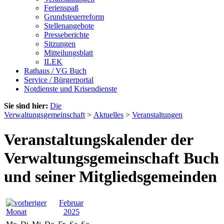
Ferienspaß
Grundsteuerreform
Stellenangebote
Presseberichte
Sitzungen
Mitteilungsblatt
ILEK
Rathaus / VG Buch
Service / Bürgerportal
Notdienste und Krisendienste
Sie sind hier:
Die
Verwaltungsgemeinschaft
>
Aktuelles
>
Veranstaltungen
Veranstaltungskalender der
Verwaltungsgemeinschaft Buch
und seiner Mitgliedsgemeinden
Februar
2025