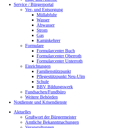
Service / Bürgerportal
Ver- und Entsorgung
Müllabfuhr
Wasser
Abwasser
Strom
Gas
Kaminkehrer
Formulare
Formularcenter Buch
Formularcenter Oberroth
Formularcenter Unterroth
Einrichtungen
Familienstützpunkt
Pflegestützpunkt Neu-Ulm
Schule
BBV Bildungswerk
Fundsachen/Fundbüro
Weitere Behörden
Notdienste und Krisendienste
Aktuelles
Grußwort der Bürgermeister
Amtliche Bekanntmachungen
Veranstaltungen