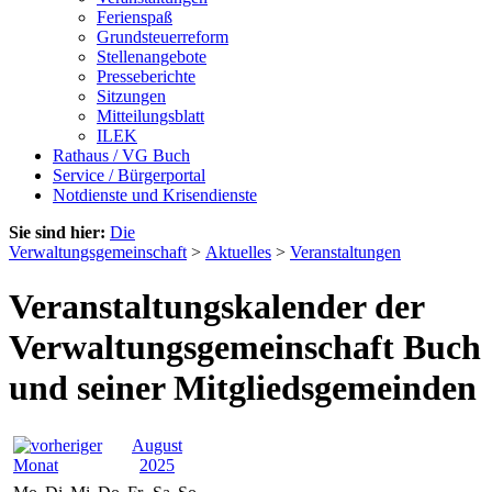
Ferienspaß
Grundsteuerreform
Stellenangebote
Presseberichte
Sitzungen
Mitteilungsblatt
ILEK
Rathaus / VG Buch
Service / Bürgerportal
Notdienste und Krisendienste
Sie sind hier:
Die
Verwaltungsgemeinschaft
>
Aktuelles
>
Veranstaltungen
Veranstaltungskalender der
Verwaltungsgemeinschaft Buch
und seiner Mitgliedsgemeinden
August
2025