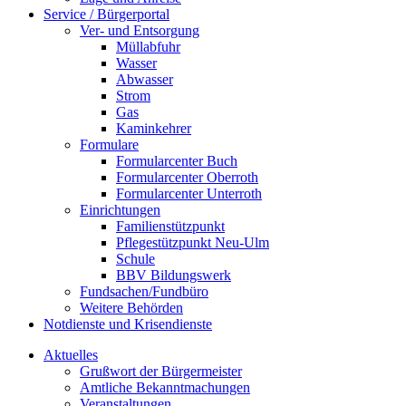
Service / Bürgerportal
Ver- und Entsorgung
Müllabfuhr
Wasser
Abwasser
Strom
Gas
Kaminkehrer
Formulare
Formularcenter Buch
Formularcenter Oberroth
Formularcenter Unterroth
Einrichtungen
Familienstützpunkt
Pflegestützpunkt Neu-Ulm
Schule
BBV Bildungswerk
Fundsachen/Fundbüro
Weitere Behörden
Notdienste und Krisendienste
Aktuelles
Grußwort der Bürgermeister
Amtliche Bekanntmachungen
Veranstaltungen