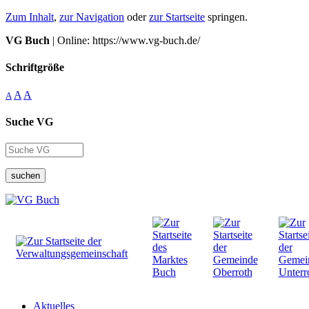
Zum Inhalt
,
zur Navigation
oder
zur Startseite
springen.
VG Buch
| Online: https://www.vg-buch.de/
Schriftgröße
A
A
A
Suche VG
suchen
Aktuelles