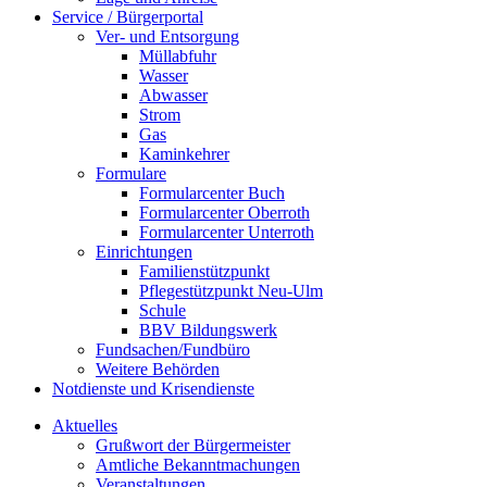
Service / Bürgerportal
Ver- und Entsorgung
Müllabfuhr
Wasser
Abwasser
Strom
Gas
Kaminkehrer
Formulare
Formularcenter Buch
Formularcenter Oberroth
Formularcenter Unterroth
Einrichtungen
Familienstützpunkt
Pflegestützpunkt Neu-Ulm
Schule
BBV Bildungswerk
Fundsachen/Fundbüro
Weitere Behörden
Notdienste und Krisendienste
Aktuelles
Grußwort der Bürgermeister
Amtliche Bekanntmachungen
Veranstaltungen