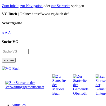
Zum Inhalt
,
zur Navigation
oder
zur Startseite
springen.
VG Buch
| Online: https://www.vg-buch.de/
Schriftgröße
A
A
A
Suche VG
suchen
Aktuelles