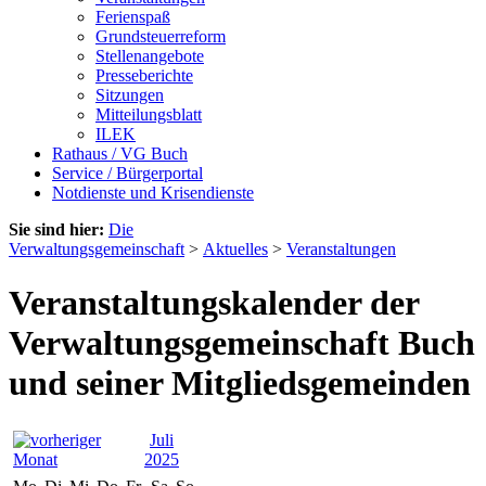
Ferienspaß
Grundsteuerreform
Stellenangebote
Presseberichte
Sitzungen
Mitteilungsblatt
ILEK
Rathaus / VG Buch
Service / Bürgerportal
Notdienste und Krisendienste
Sie sind hier:
Die
Verwaltungsgemeinschaft
>
Aktuelles
>
Veranstaltungen
Veranstaltungskalender der
Verwaltungsgemeinschaft Buch
und seiner Mitgliedsgemeinden
Juli
2025