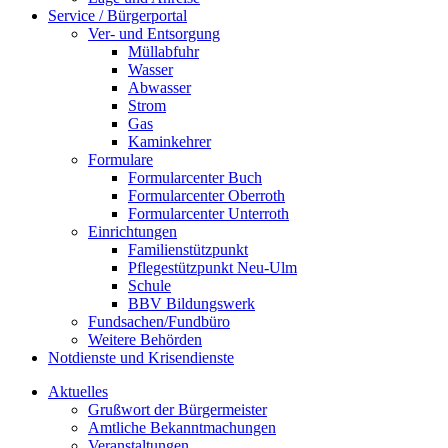
Service / Bürgerportal
Ver- und Entsorgung
Müllabfuhr
Wasser
Abwasser
Strom
Gas
Kaminkehrer
Formulare
Formularcenter Buch
Formularcenter Oberroth
Formularcenter Unterroth
Einrichtungen
Familienstützpunkt
Pflegestützpunkt Neu-Ulm
Schule
BBV Bildungswerk
Fundsachen/Fundbüro
Weitere Behörden
Notdienste und Krisendienste
Aktuelles
Grußwort der Bürgermeister
Amtliche Bekanntmachungen
Veranstaltungen