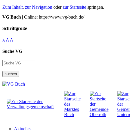
Zum Inhalt
,
zur Navigation
oder
zur Startseite
springen.
VG Buch
| Online: https://www.vg-buch.de/
Schriftgröße
A
A
A
Suche VG
suchen
Aktuelles