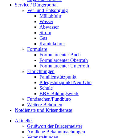
Service / Bürgerportal
Ver- und Entsorgung
Müllabfuhr
Wasser
Abwasser
Strom
Gas
Kaminkehrer
Formulare
Formularcenter Buch
Formularcenter Oberroth
Formularcenter Unterroth
Einrichtungen
Familienstützpunkt
Pflegestützpunkt Neu-Ulm
Schule
BBV Bildungswerk
Fundsachen/Fundbüro
Weitere Behörden
Notdienste und Krisendienste
Aktuelles
Grußwort der Bürgermeister
Amtliche Bekanntmachungen
Veranstaltungen