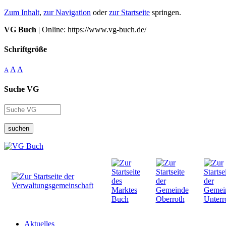
Zum Inhalt
,
zur Navigation
oder
zur Startseite
springen.
VG Buch
| Online: https://www.vg-buch.de/
Schriftgröße
A
A
A
Suche VG
suchen
Aktuelles