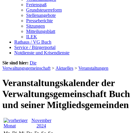
Ferienspaß
Grundsteuerreform
Stellenangebote
Presseberichte
Sitzungen
Mitteilungsblatt
ILEK
Rathaus / VG Buch
Service / Bürgerportal
Notdienste und Krisendienste
Sie sind hier:
Die
Verwaltungsgemeinschaft
>
Aktuelles
>
Veranstaltungen
Veranstaltungskalender der
Verwaltungsgemeinschaft Buch
und seiner Mitgliedsgemeinden
November
2024