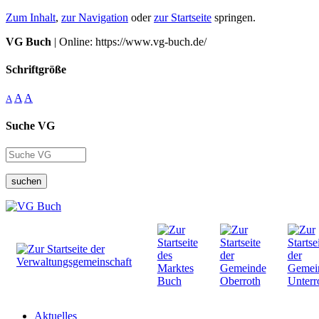
Zum Inhalt
,
zur Navigation
oder
zur Startseite
springen.
VG Buch
| Online: https://www.vg-buch.de/
Schriftgröße
A
A
A
Suche VG
suchen
Aktuelles