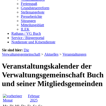
Ferienspaß
Grundsteuerreform
Stellenangebote
Presseberichte
Sitzungen
Mitteilungsblatt
ILEK
Rathaus / VG Buch
Service / Bürgerportal
Notdienste und Krisendienste
Sie sind hier:
Die
Verwaltungsgemeinschaft
>
Aktuelles
>
Veranstaltungen
Veranstaltungskalender der
Verwaltungsgemeinschaft Buch
und seiner Mitgliedsgemeinden
Februar
2025