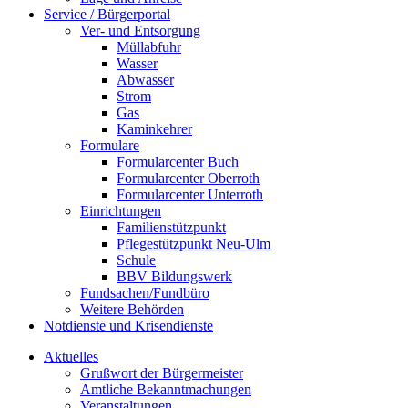
Service / Bürgerportal
Ver- und Entsorgung
Müllabfuhr
Wasser
Abwasser
Strom
Gas
Kaminkehrer
Formulare
Formularcenter Buch
Formularcenter Oberroth
Formularcenter Unterroth
Einrichtungen
Familienstützpunkt
Pflegestützpunkt Neu-Ulm
Schule
BBV Bildungswerk
Fundsachen/Fundbüro
Weitere Behörden
Notdienste und Krisendienste
Aktuelles
Grußwort der Bürgermeister
Amtliche Bekanntmachungen
Veranstaltungen