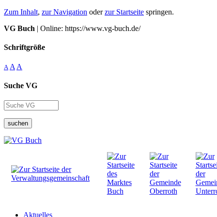
Zum Inhalt
,
zur Navigation
oder
zur Startseite
springen.
VG Buch
| Online: https://www.vg-buch.de/
Schriftgröße
A
A
A
Suche VG
suchen
Aktuelles