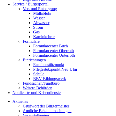
Service / Bürgerportal
Ver- und Entsorgung
Müllabfuhr
Wasser
Abwasser
Strom
Gas
Kaminkehrer
Formulare
Formularcenter Buch
Formularcenter Oberroth
Formularcenter Unterroth
Einrichtungen
Familienstützpunkt
Pflegestützpunkt Neu-Ulm
Schule
BBV Bildungswerk
Fundsachen/Fundbüro
Weitere Behörden
Notdienste und Krisendienste
Aktuelles
Grußwort der Bürgermeister
Amtliche Bekanntmachungen
Veranstaltungen