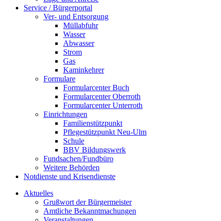
Service / Bürgerportal
Ver- und Entsorgung
Müllabfuhr
Wasser
Abwasser
Strom
Gas
Kaminkehrer
Formulare
Formularcenter Buch
Formularcenter Oberroth
Formularcenter Unterroth
Einrichtungen
Familienstützpunkt
Pflegestützpunkt Neu-Ulm
Schule
BBV Bildungswerk
Fundsachen/Fundbüro
Weitere Behörden
Notdienste und Krisendienste
Aktuelles
Grußwort der Bürgermeister
Amtliche Bekanntmachungen
Veranstaltungen