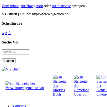
Zum Inhalt
,
zur Navigation
oder
zur Startseite
springen.
VG Buch
| Online: https://www.vg-buch.de/
Schriftgröße
A
A
A
Suche VG
suchen
Aktuelles