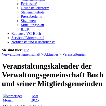
Ferienspaß
Grundsteuerreform
Stellenangebote
Presseberichte
Sitzungen
Mitteilungsblatt
ILEK
Rathaus / VG Buch
Service / Bürgerportal
Notdienste und Krisendienste
Sie sind hier:
Die
Verwaltungsgemeinschaft
>
Aktuelles
>
Veranstaltungen
Veranstaltungskalender der
Verwaltungsgemeinschaft Buch
und seiner Mitgliedsgemeinden
Mai
2025