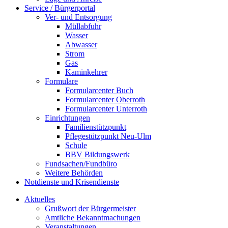
Service / Bürgerportal
Ver- und Entsorgung
Müllabfuhr
Wasser
Abwasser
Strom
Gas
Kaminkehrer
Formulare
Formularcenter Buch
Formularcenter Oberroth
Formularcenter Unterroth
Einrichtungen
Familienstützpunkt
Pflegestützpunkt Neu-Ulm
Schule
BBV Bildungswerk
Fundsachen/Fundbüro
Weitere Behörden
Notdienste und Krisendienste
Aktuelles
Grußwort der Bürgermeister
Amtliche Bekanntmachungen
Veranstaltungen