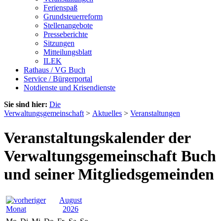
Ferienspaß
Grundsteuerreform
Stellenangebote
Presseberichte
Sitzungen
Mitteilungsblatt
ILEK
Rathaus / VG Buch
Service / Bürgerportal
Notdienste und Krisendienste
Sie sind hier:
Die
Verwaltungsgemeinschaft
>
Aktuelles
>
Veranstaltungen
Veranstaltungskalender der
Verwaltungsgemeinschaft Buch
und seiner Mitgliedsgemeinden
August
2026