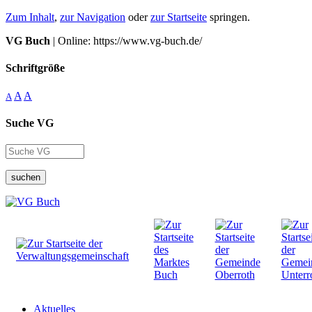
Zum Inhalt
,
zur Navigation
oder
zur Startseite
springen.
VG Buch
| Online: https://www.vg-buch.de/
Schriftgröße
A
A
A
Suche VG
suchen
Aktuelles