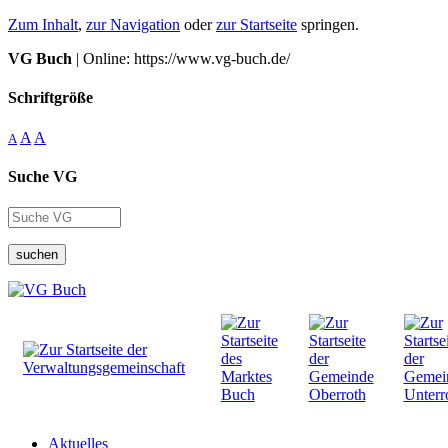
Zum Inhalt
,
zur Navigation
oder
zur Startseite
springen.
VG Buch
| Online: https://www.vg-buch.de/
Schriftgröße
A
A
A
Suche VG
suchen
Aktuelles