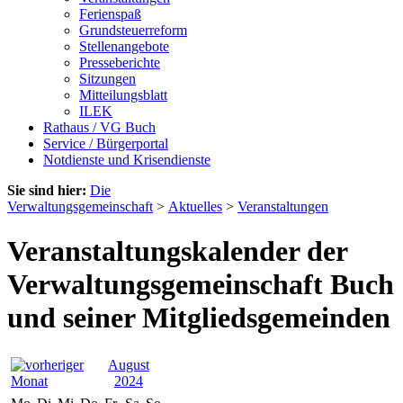
Ferienspaß
Grundsteuerreform
Stellenangebote
Presseberichte
Sitzungen
Mitteilungsblatt
ILEK
Rathaus / VG Buch
Service / Bürgerportal
Notdienste und Krisendienste
Sie sind hier:
Die
Verwaltungsgemeinschaft
>
Aktuelles
>
Veranstaltungen
Veranstaltungskalender der
Verwaltungsgemeinschaft Buch
und seiner Mitgliedsgemeinden
August
2024