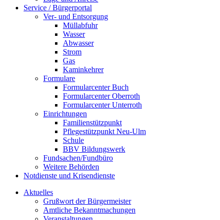
Service / Bürgerportal
Ver- und Entsorgung
Müllabfuhr
Wasser
Abwasser
Strom
Gas
Kaminkehrer
Formulare
Formularcenter Buch
Formularcenter Oberroth
Formularcenter Unterroth
Einrichtungen
Familienstützpunkt
Pflegestützpunkt Neu-Ulm
Schule
BBV Bildungswerk
Fundsachen/Fundbüro
Weitere Behörden
Notdienste und Krisendienste
Aktuelles
Grußwort der Bürgermeister
Amtliche Bekanntmachungen
Veranstaltungen