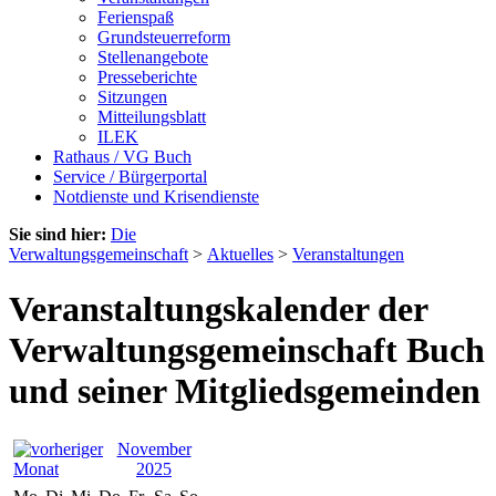
Ferienspaß
Grundsteuerreform
Stellenangebote
Presseberichte
Sitzungen
Mitteilungsblatt
ILEK
Rathaus / VG Buch
Service / Bürgerportal
Notdienste und Krisendienste
Sie sind hier:
Die
Verwaltungsgemeinschaft
>
Aktuelles
>
Veranstaltungen
Veranstaltungskalender der
Verwaltungsgemeinschaft Buch
und seiner Mitgliedsgemeinden
November
2025