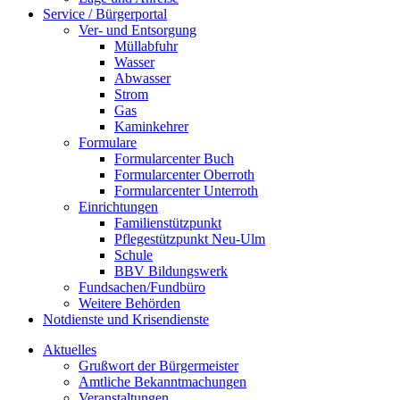
Service / Bürgerportal
Ver- und Entsorgung
Müllabfuhr
Wasser
Abwasser
Strom
Gas
Kaminkehrer
Formulare
Formularcenter Buch
Formularcenter Oberroth
Formularcenter Unterroth
Einrichtungen
Familienstützpunkt
Pflegestützpunkt Neu-Ulm
Schule
BBV Bildungswerk
Fundsachen/Fundbüro
Weitere Behörden
Notdienste und Krisendienste
Aktuelles
Grußwort der Bürgermeister
Amtliche Bekanntmachungen
Veranstaltungen