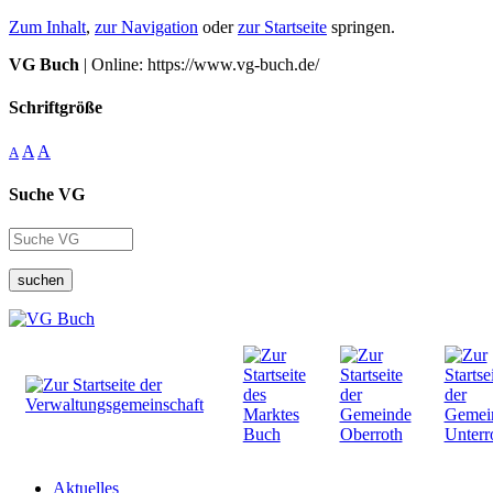
Zum Inhalt
,
zur Navigation
oder
zur Startseite
springen.
VG Buch
| Online: https://www.vg-buch.de/
Schriftgröße
A
A
A
Suche VG
suchen
Aktuelles