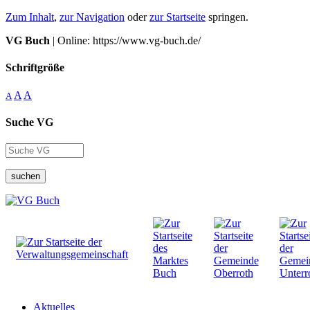
Zum Inhalt
,
zur Navigation
oder
zur Startseite
springen.
VG Buch
| Online: https://www.vg-buch.de/
Schriftgröße
A
A
A
Suche VG
suchen
Aktuelles