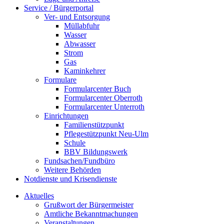
Service / Bürgerportal
Ver- und Entsorgung
Müllabfuhr
Wasser
Abwasser
Strom
Gas
Kaminkehrer
Formulare
Formularcenter Buch
Formularcenter Oberroth
Formularcenter Unterroth
Einrichtungen
Familienstützpunkt
Pflegestützpunkt Neu-Ulm
Schule
BBV Bildungswerk
Fundsachen/Fundbüro
Weitere Behörden
Notdienste und Krisendienste
Aktuelles
Grußwort der Bürgermeister
Amtliche Bekanntmachungen
Veranstaltungen