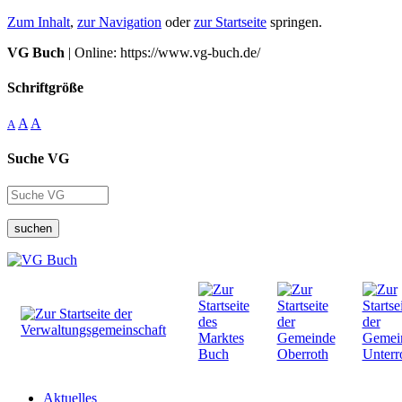
Zum Inhalt
,
zur Navigation
oder
zur Startseite
springen.
VG Buch
| Online: https://www.vg-buch.de/
Schriftgröße
A
A
A
Suche VG
suchen
Aktuelles