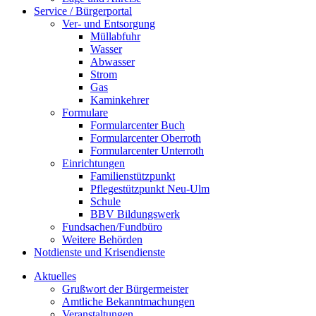
Service / Bürgerportal
Ver- und Entsorgung
Müllabfuhr
Wasser
Abwasser
Strom
Gas
Kaminkehrer
Formulare
Formularcenter Buch
Formularcenter Oberroth
Formularcenter Unterroth
Einrichtungen
Familienstützpunkt
Pflegestützpunkt Neu-Ulm
Schule
BBV Bildungswerk
Fundsachen/Fundbüro
Weitere Behörden
Notdienste und Krisendienste
Aktuelles
Grußwort der Bürgermeister
Amtliche Bekanntmachungen
Veranstaltungen