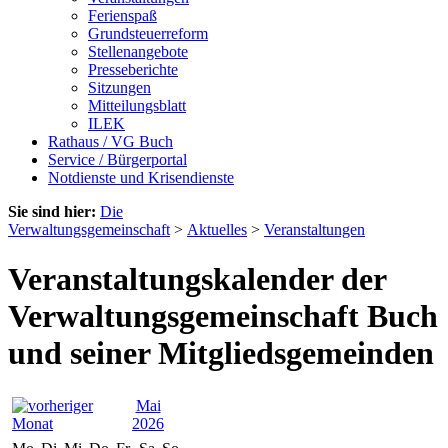
Ferienspaß
Grundsteuerreform
Stellenangebote
Presseberichte
Sitzungen
Mitteilungsblatt
ILEK
Rathaus / VG Buch
Service / Bürgerportal
Notdienste und Krisendienste
Sie sind hier:
Die
Verwaltungsgemeinschaft
>
Aktuelles
>
Veranstaltungen
Veranstaltungskalender der
Verwaltungsgemeinschaft Buch
und seiner Mitgliedsgemeinden
Mai
2026