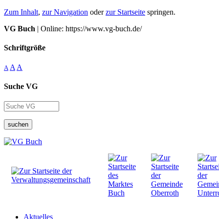
Zum Inhalt
,
zur Navigation
oder
zur Startseite
springen.
VG Buch
| Online: https://www.vg-buch.de/
Schriftgröße
A
A
A
Suche VG
suchen
Aktuelles