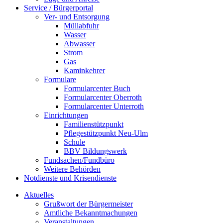
Service / Bürgerportal
Ver- und Entsorgung
Müllabfuhr
Wasser
Abwasser
Strom
Gas
Kaminkehrer
Formulare
Formularcenter Buch
Formularcenter Oberroth
Formularcenter Unterroth
Einrichtungen
Familienstützpunkt
Pflegestützpunkt Neu-Ulm
Schule
BBV Bildungswerk
Fundsachen/Fundbüro
Weitere Behörden
Notdienste und Krisendienste
Aktuelles
Grußwort der Bürgermeister
Amtliche Bekanntmachungen
Veranstaltungen