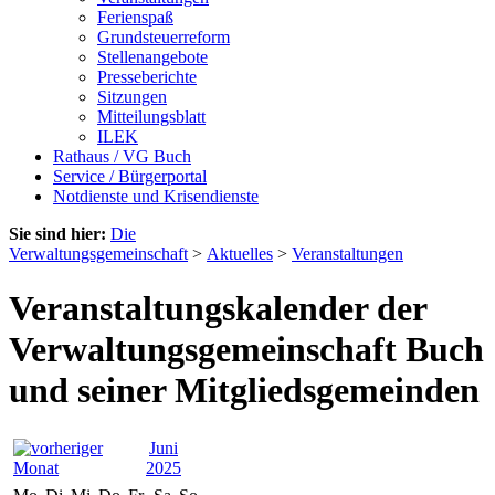
Ferienspaß
Grundsteuerreform
Stellenangebote
Presseberichte
Sitzungen
Mitteilungsblatt
ILEK
Rathaus / VG Buch
Service / Bürgerportal
Notdienste und Krisendienste
Sie sind hier:
Die
Verwaltungsgemeinschaft
>
Aktuelles
>
Veranstaltungen
Veranstaltungskalender der
Verwaltungsgemeinschaft Buch
und seiner Mitgliedsgemeinden
Juni
2025