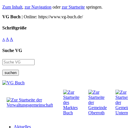
Zum Inhalt
,
zur Navigation
oder
zur Startseite
springen.
VG Buch
| Online: https://www.vg-buch.de/
Schriftgröße
A
A
A
Suche VG
suchen
Aktuelles