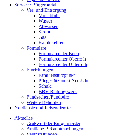
Service / Bürgerportal
Ver- und Entsorgung
Müllabfuhr
Wasser
Abwasser
Strom
Gas
Kaminkehrer
Formulare
Formularcenter Buch
Formularcenter Oberroth
Formularcenter Unterroth
Einrichtungen
Familienstützpunkt
Pflegestützpunkt Neu-Ulm
Schule
BBV Bildungswerk
Fundsachen/Fundbüro
Weitere Behörden
Notdienste und Krisendienste
Aktuelles
Grußwort der Bürgermeister
Amtliche Bekanntmachungen
Veranstaltungen