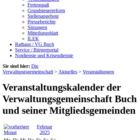
Ferienspaß
Grundsteuerreform
Stellenangebote
Presseberichte
Sitzungen
Mitteilungsblatt
ILEK
Rathaus / VG Buch
Service / Bürgerportal
Notdienste und Krisendienste
Sie sind hier:
Die
Verwaltungsgemeinschaft
>
Aktuelles
>
Veranstaltungen
Veranstaltungskalender der
Verwaltungsgemeinschaft Buch
und seiner Mitgliedsgemeinden
Februar
2025