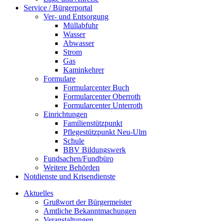
Service / Bürgerportal
Ver- und Entsorgung
Müllabfuhr
Wasser
Abwasser
Strom
Gas
Kaminkehrer
Formulare
Formularcenter Buch
Formularcenter Oberroth
Formularcenter Unterroth
Einrichtungen
Familienstützpunkt
Pflegestützpunkt Neu-Ulm
Schule
BBV Bildungswerk
Fundsachen/Fundbüro
Weitere Behörden
Notdienste und Krisendienste
Aktuelles
Grußwort der Bürgermeister
Amtliche Bekanntmachungen
Veranstaltungen