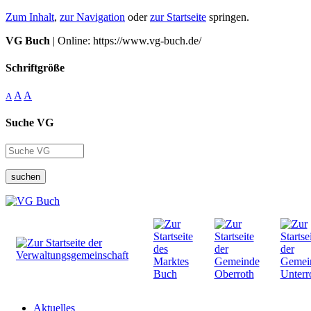
Zum Inhalt
,
zur Navigation
oder
zur Startseite
springen.
VG Buch
| Online: https://www.vg-buch.de/
Schriftgröße
A
A
A
Suche VG
suchen
Aktuelles