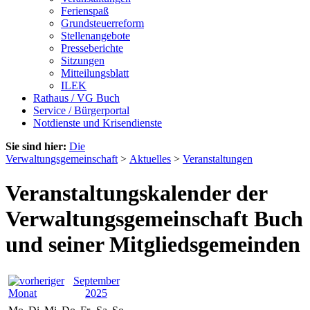
Ferienspaß
Grundsteuerreform
Stellenangebote
Presseberichte
Sitzungen
Mitteilungsblatt
ILEK
Rathaus / VG Buch
Service / Bürgerportal
Notdienste und Krisendienste
Sie sind hier:
Die
Verwaltungsgemeinschaft
>
Aktuelles
>
Veranstaltungen
Veranstaltungskalender der
Verwaltungsgemeinschaft Buch
und seiner Mitgliedsgemeinden
September
2025