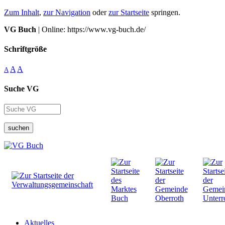
Zum Inhalt
,
zur Navigation
oder
zur Startseite
springen.
VG Buch
| Online: https://www.vg-buch.de/
Schriftgröße
A
A
A
Suche VG
suchen
Aktuelles