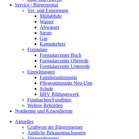
Service / Bürgerportal
Ver- und Entsorgung
Müllabfuhr
Wasser
Abwasser
Strom
Gas
Kaminkehrer
Formulare
Formularcenter Buch
Formularcenter Oberroth
Formularcenter Unterroth
Einrichtungen
Familienstützpunkt
Pflegestützpunkt Neu-Ulm
Schule
BBV Bildungswerk
Fundsachen/Fundbüro
Weitere Behörden
Notdienste und Krisendienste
Aktuelles
Grußwort der Bürgermeister
Amtliche Bekanntmachungen
Veranstaltungen