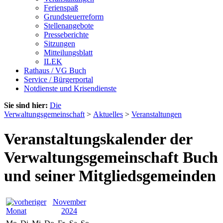
Ferienspaß
Grundsteuerreform
Stellenangebote
Presseberichte
Sitzungen
Mitteilungsblatt
ILEK
Rathaus / VG Buch
Service / Bürgerportal
Notdienste und Krisendienste
Sie sind hier:
Die
Verwaltungsgemeinschaft
>
Aktuelles
>
Veranstaltungen
Veranstaltungskalender der
Verwaltungsgemeinschaft Buch
und seiner Mitgliedsgemeinden
November
2024