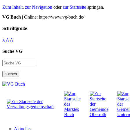
Zum Inhalt
,
zur Navigation
oder
zur Startseite
springen.
VG Buch
| Online: https://www.vg-buch.de/
Schriftgröße
A
A
A
Suche VG
suchen
Aktuelles