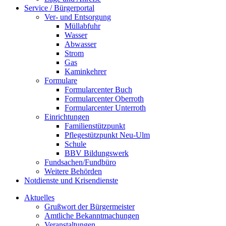
Service / Bürgerportal
Ver- und Entsorgung
Müllabfuhr
Wasser
Abwasser
Strom
Gas
Kaminkehrer
Formulare
Formularcenter Buch
Formularcenter Oberroth
Formularcenter Unterroth
Einrichtungen
Familienstützpunkt
Pflegestützpunkt Neu-Ulm
Schule
BBV Bildungswerk
Fundsachen/Fundbüro
Weitere Behörden
Notdienste und Krisendienste
Aktuelles
Grußwort der Bürgermeister
Amtliche Bekanntmachungen
Veranstaltungen