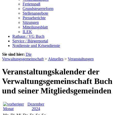
Ferienspaß
Grundsteuerreform
Stellenangebote
Presseberichte
Sitzungen
Mitteilungsblatt
ILEK
Rathaus / VG Buch
Service / Bürgerportal
Notdienste und Krisendienste
Sie sind hier:
Die
Verwaltungsgemeinschaft
>
Aktuelles
>
Veranstaltungen
Veranstaltungskalender der
Verwaltungsgemeinschaft Buch
und seiner Mitgliedsgemeinden
Dezember
2024