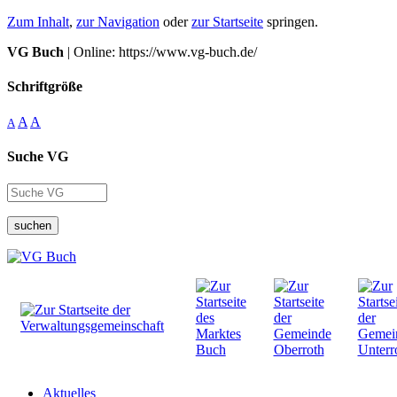
Zum Inhalt
,
zur Navigation
oder
zur Startseite
springen.
VG Buch
| Online: https://www.vg-buch.de/
Schriftgröße
A
A
A
Suche VG
suchen
Aktuelles