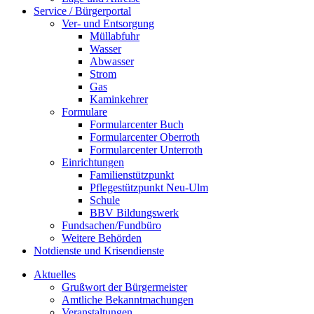
Service / Bürgerportal
Ver- und Entsorgung
Müllabfuhr
Wasser
Abwasser
Strom
Gas
Kaminkehrer
Formulare
Formularcenter Buch
Formularcenter Oberroth
Formularcenter Unterroth
Einrichtungen
Familienstützpunkt
Pflegestützpunkt Neu-Ulm
Schule
BBV Bildungswerk
Fundsachen/Fundbüro
Weitere Behörden
Notdienste und Krisendienste
Aktuelles
Grußwort der Bürgermeister
Amtliche Bekanntmachungen
Veranstaltungen