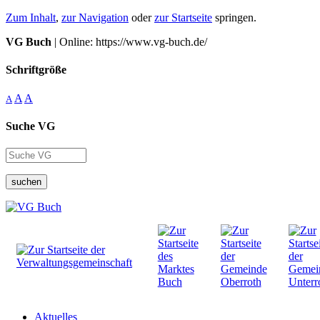
Zum Inhalt
,
zur Navigation
oder
zur Startseite
springen.
VG Buch
| Online: https://www.vg-buch.de/
Schriftgröße
A
A
A
Suche VG
suchen
Aktuelles