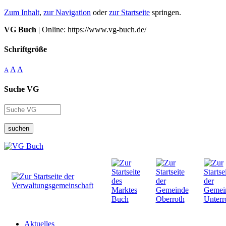
Zum Inhalt
,
zur Navigation
oder
zur Startseite
springen.
VG Buch
| Online: https://www.vg-buch.de/
Schriftgröße
A
A
A
Suche VG
suchen
Aktuelles