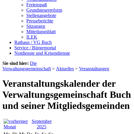
Ferienspaß
Grundsteuerreform
Stellenangebote
Presseberichte
Sitzungen
Mitteilungsblatt
ILEK
Rathaus / VG Buch
Service / Bürgerportal
Notdienste und Krisendienste
Sie sind hier:
Die
Verwaltungsgemeinschaft
>
Aktuelles
>
Veranstaltungen
Veranstaltungskalender der
Verwaltungsgemeinschaft Buch
und seiner Mitgliedsgemeinden
September
2025