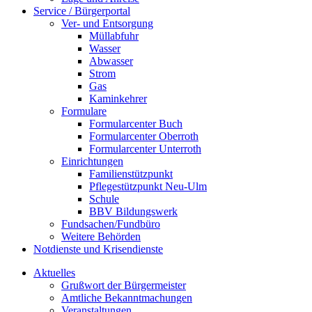
Service / Bürgerportal
Ver- und Entsorgung
Müllabfuhr
Wasser
Abwasser
Strom
Gas
Kaminkehrer
Formulare
Formularcenter Buch
Formularcenter Oberroth
Formularcenter Unterroth
Einrichtungen
Familienstützpunkt
Pflegestützpunkt Neu-Ulm
Schule
BBV Bildungswerk
Fundsachen/Fundbüro
Weitere Behörden
Notdienste und Krisendienste
Aktuelles
Grußwort der Bürgermeister
Amtliche Bekanntmachungen
Veranstaltungen