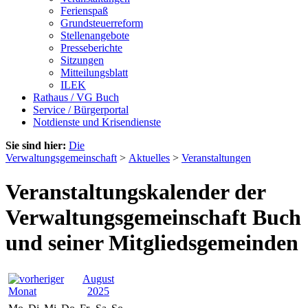
Ferienspaß
Grundsteuerreform
Stellenangebote
Presseberichte
Sitzungen
Mitteilungsblatt
ILEK
Rathaus / VG Buch
Service / Bürgerportal
Notdienste und Krisendienste
Sie sind hier:
Die
Verwaltungsgemeinschaft
>
Aktuelles
>
Veranstaltungen
Veranstaltungskalender der
Verwaltungsgemeinschaft Buch
und seiner Mitgliedsgemeinden
August
2025