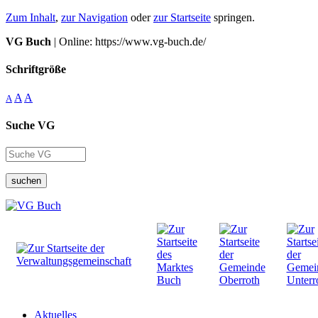
Zum Inhalt
,
zur Navigation
oder
zur Startseite
springen.
VG Buch
| Online: https://www.vg-buch.de/
Schriftgröße
A
A
A
Suche VG
suchen
Aktuelles