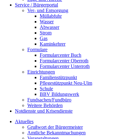
Service / Bürgerportal
Ver- und Entsorgung
Müllabfuhr
Wasser
Abwasser
Strom
Gas
Kaminkehrer
Formulare
Formularcenter Buch
Formularcenter Oberroth
Formularcenter Unterroth
Einrichtungen
Familienstützpunkt
Pflegestützpunkt Neu-Ulm
Schule
BBV Bildungswerk
Fundsachen/Fundbüro
Weitere Behörden
Notdienste und Krisendienste
Aktuelles
Grußwort der Bürgermeister
Amtliche Bekanntmachungen
Veranstaltungen