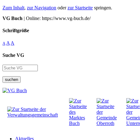
Zum Inhalt
,
zur Navigation
oder
zur Startseite
springen.
VG Buch
| Online: https://www.vg-buch.de/
Schriftgröße
A
A
A
Suche VG
suchen
Aktuelles