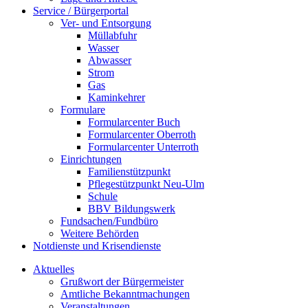
Service / Bürgerportal
Ver- und Entsorgung
Müllabfuhr
Wasser
Abwasser
Strom
Gas
Kaminkehrer
Formulare
Formularcenter Buch
Formularcenter Oberroth
Formularcenter Unterroth
Einrichtungen
Familienstützpunkt
Pflegestützpunkt Neu-Ulm
Schule
BBV Bildungswerk
Fundsachen/Fundbüro
Weitere Behörden
Notdienste und Krisendienste
Aktuelles
Grußwort der Bürgermeister
Amtliche Bekanntmachungen
Veranstaltungen