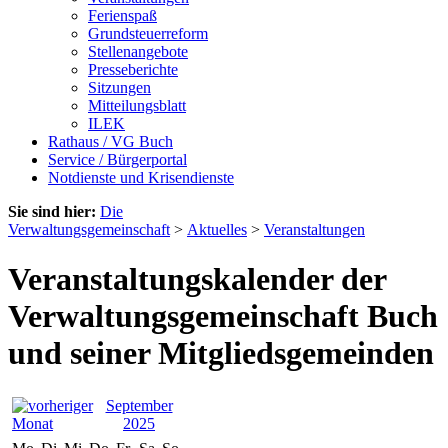
Ferienspaß
Grundsteuerreform
Stellenangebote
Presseberichte
Sitzungen
Mitteilungsblatt
ILEK
Rathaus / VG Buch
Service / Bürgerportal
Notdienste und Krisendienste
Sie sind hier:
Die
Verwaltungsgemeinschaft
>
Aktuelles
>
Veranstaltungen
Veranstaltungskalender der
Verwaltungsgemeinschaft Buch
und seiner Mitgliedsgemeinden
September
2025