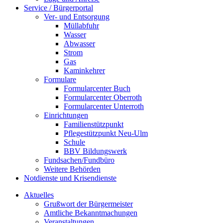
Service / Bürgerportal
Ver- und Entsorgung
Müllabfuhr
Wasser
Abwasser
Strom
Gas
Kaminkehrer
Formulare
Formularcenter Buch
Formularcenter Oberroth
Formularcenter Unterroth
Einrichtungen
Familienstützpunkt
Pflegestützpunkt Neu-Ulm
Schule
BBV Bildungswerk
Fundsachen/Fundbüro
Weitere Behörden
Notdienste und Krisendienste
Aktuelles
Grußwort der Bürgermeister
Amtliche Bekanntmachungen
Veranstaltungen