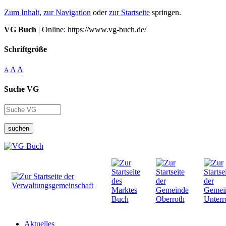
Zum Inhalt
,
zur Navigation
oder
zur Startseite
springen.
VG Buch
| Online: https://www.vg-buch.de/
Schriftgröße
A
A
A
Suche VG
suchen
Aktuelles