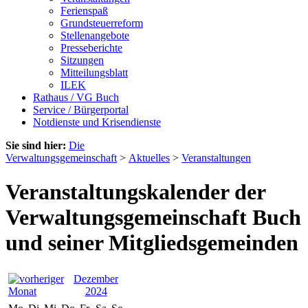
Ferienspaß
Grundsteuerreform
Stellenangebote
Presseberichte
Sitzungen
Mitteilungsblatt
ILEK
Rathaus / VG Buch
Service / Bürgerportal
Notdienste und Krisendienste
Sie sind hier:
Die
Verwaltungsgemeinschaft
>
Aktuelles
>
Veranstaltungen
Veranstaltungskalender der
Verwaltungsgemeinschaft Buch
und seiner Mitgliedsgemeinden
Dezember
2024