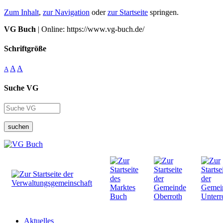
Zum Inhalt
,
zur Navigation
oder
zur Startseite
springen.
VG Buch
| Online: https://www.vg-buch.de/
Schriftgröße
A
A
A
Suche VG
suchen
Aktuelles