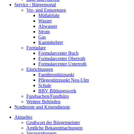
Service / Bürgerportal
Ver- und Entsorgung
Müllabfuhr
Wasser
Abwasser
Strom
Gas
Kaminkehrer
Formulare
Formularcenter Buch
Formularcenter Oberroth
Formularcenter Unterroth
Einrichtungen
Familienstützpunkt
Pflegestützpunkt Neu-Ulm
Schule
BBV Bildungswerk
Fundsachen/Fundbüro
Weitere Behörden
Notdienste und Krisendienste
Aktuelles
Grußwort der Bürgermeister
Amtliche Bekanntmachungen
Veranstaltungen