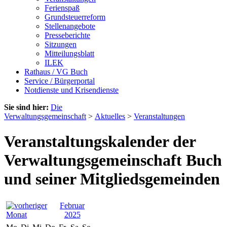
Ferienspaß
Grundsteuerreform
Stellenangebote
Presseberichte
Sitzungen
Mitteilungsblatt
ILEK
Rathaus / VG Buch
Service / Bürgerportal
Notdienste und Krisendienste
Sie sind hier:
Die
Verwaltungsgemeinschaft
>
Aktuelles
>
Veranstaltungen
Veranstaltungskalender der
Verwaltungsgemeinschaft Buch
und seiner Mitgliedsgemeinden
Februar
2025