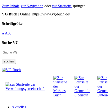
Zum Inhalt
,
zur Navigation
oder
zur Startseite
springen.
VG Buch
| Online: https://www.vg-buch.de/
Schriftgröße
A
A
A
Suche VG
suchen
Aktuelles