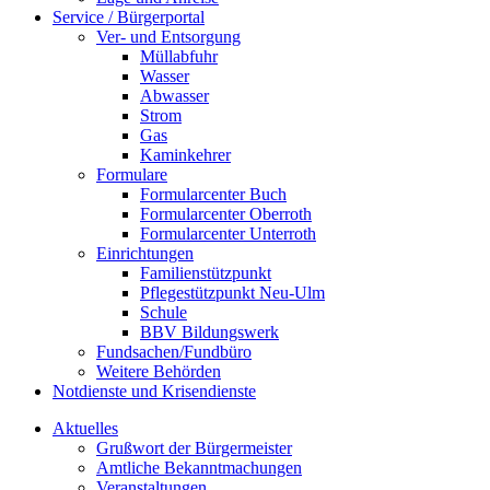
Service / Bürgerportal
Ver- und Entsorgung
Müllabfuhr
Wasser
Abwasser
Strom
Gas
Kaminkehrer
Formulare
Formularcenter Buch
Formularcenter Oberroth
Formularcenter Unterroth
Einrichtungen
Familienstützpunkt
Pflegestützpunkt Neu-Ulm
Schule
BBV Bildungswerk
Fundsachen/Fundbüro
Weitere Behörden
Notdienste und Krisendienste
Aktuelles
Grußwort der Bürgermeister
Amtliche Bekanntmachungen
Veranstaltungen