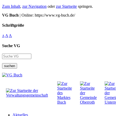
Zum Inhalt
,
zur Navigation
oder
zur Startseite
springen.
VG Buch
| Online: https://www.vg-buch.de/
Schriftgröße
A
A
A
Suche VG
suchen
Aktuelles