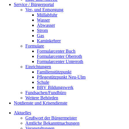
Service / Bürgerportal
Ver- und Entsorgung
Müllabfuhr
Wasser
Abwasser
Strom
Gas
Kaminkehrer
Formulare
Formularcenter Buch
Formularcenter Oberroth
Formularcenter Unterroth
Einrichtungen
Familienstützpunkt
Pflegestützpunkt Neu-Ulm
Schule
BBV Bildungswerk
Fundsachen/Fundbüro
Weitere Behörden
Notdienste und Krisendienste
Aktuelles
Grußwort der Bürgermeister
Amtliche Bekanntmachungen
Veranstaltungen