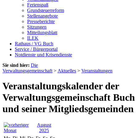
Ferienspaß
Grundsteuerreform
Stellenangebote
Presseberichte
Sitzungen
Mitteilungsblatt
ILEK
Rathaus / VG Buch
Service / Bürgerportal
Notdienste und Krisendienste
Sie sind hier:
Die
Verwaltungsgemeinschaft
>
Aktuelles
>
Veranstaltungen
Veranstaltungskalender der
Verwaltungsgemeinschaft Buch
und seiner Mitgliedsgemeinden
August
2025