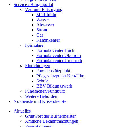
Service / Bürgerportal
Ver- und Entsorgung
Müllabfuhr
Wasser
Abwasser
Strom
Gas
Kaminkehrer
Formulare
Formularcenter Buch
Formularcenter Oberroth
Formularcenter Unterroth
Einrichtungen
Familienstützpunkt
Pflegestützpunkt Neu-Ulm
Schule
BBV Bildungswerk
Fundsachen/Fundbüro
Weitere Behörden
Notdienste und Krisendienste
Aktuelles
Grußwort der Bürgermeister
Amtliche Bekanntmachungen
Veranstaltungen