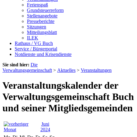
Ferienspaß
Grundsteuerreform
Stellenangebote
Presseberichte
Sitzungen
Mitteilungsblatt
ILEK
Rathaus / VG Buch
Service / Bürgerportal
Notdienste und Krisendienste
Sie sind hier:
Die
Verwaltungsgemeinschaft
>
Aktuelles
>
Veranstaltungen
Veranstaltungskalender der
Verwaltungsgemeinschaft Buch
und seiner Mitgliedsgemeinden
Juni
2024