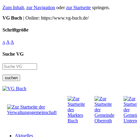
Zum Inhalt
,
zur Navigation
oder
zur Startseite
springen.
VG Buch
| Online: https://www.vg-buch.de/
Schriftgröße
A
A
A
Suche VG
suchen
Aktuelles