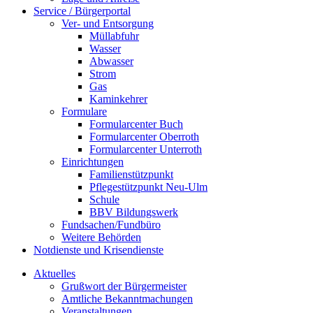
Service / Bürgerportal
Ver- und Entsorgung
Müllabfuhr
Wasser
Abwasser
Strom
Gas
Kaminkehrer
Formulare
Formularcenter Buch
Formularcenter Oberroth
Formularcenter Unterroth
Einrichtungen
Familienstützpunkt
Pflegestützpunkt Neu-Ulm
Schule
BBV Bildungswerk
Fundsachen/Fundbüro
Weitere Behörden
Notdienste und Krisendienste
Aktuelles
Grußwort der Bürgermeister
Amtliche Bekanntmachungen
Veranstaltungen