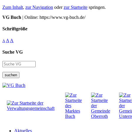
Zum Inhalt
,
zur Navigation
oder
zur Startseite
springen.
VG Buch
| Online: https://www.vg-buch.de/
Schriftgröße
A
A
A
Suche VG
suchen
Aktuelles