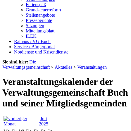
Ferienspaß
Grundsteuerreform
Stellenangebote
Presseberichte
Sitzungen
Mitteilungsblatt
ILEK
Rathaus / VG Buch
Service / Bürgerportal
Notdienste und Krisendienste
Sie sind hier:
Die
Verwaltungsgemeinschaft
>
Aktuelles
>
Veranstaltungen
Veranstaltungskalender der
Verwaltungsgemeinschaft Buch
und seiner Mitgliedsgemeinden
Juli
2025