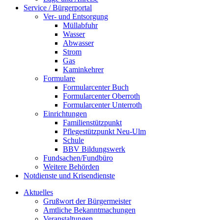
Service / Bürgerportal
Ver- und Entsorgung
Müllabfuhr
Wasser
Abwasser
Strom
Gas
Kaminkehrer
Formulare
Formularcenter Buch
Formularcenter Oberroth
Formularcenter Unterroth
Einrichtungen
Familienstützpunkt
Pflegestützpunkt Neu-Ulm
Schule
BBV Bildungswerk
Fundsachen/Fundbüro
Weitere Behörden
Notdienste und Krisendienste
Aktuelles
Grußwort der Bürgermeister
Amtliche Bekanntmachungen
Veranstaltungen