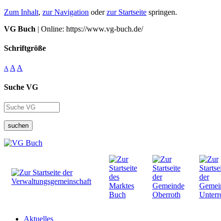
Zum Inhalt
,
zur Navigation
oder
zur Startseite
springen.
VG Buch
| Online: https://www.vg-buch.de/
Schriftgröße
A
A
A
Suche VG
suchen
Aktuelles